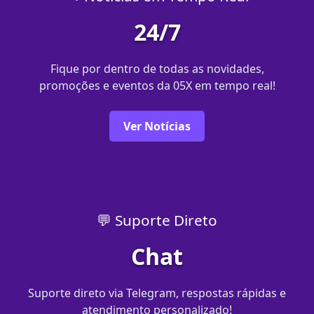
24/7
Fique por dentro de todas as novidades,
promoções e eventos da 05X em tempo real!
Ver Notícias
💬 Suporte Direto
Chat
Suporte direto via Telegram, respostas rápidas e
atendimento personalizado!