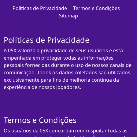
Políticas de Privacidade
Termos e Condições
Sitemap
Políticas de Privacidade
A 05X valoriza a privacidade de seus usuários e está
empenhada em proteger todas as informações
pessoais fornecidas durante o uso de nossos canais de
comunicação. Todos os dados coletados são utilizados
exclusivamente para fins de melhoria contínua da
experiência de nossos jogadores.
Termos e Condições
Os usuários da 05X concordam em respeitar todas as