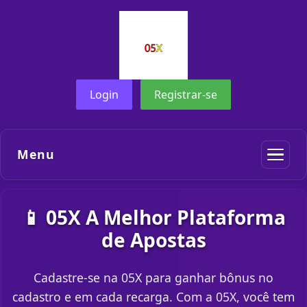
Login
Registrar-se
Menu
📱 05X A Melhor Plataforma
de Apostas
Cadastre-se na 05X para ganhar bônus no
cadastro e em cada recarga. Com a 05X, você tem