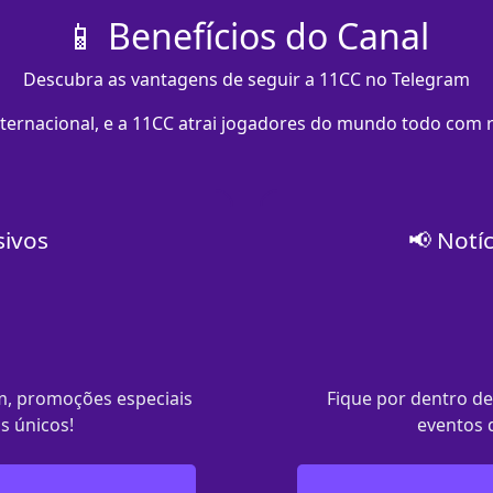
📱 Benefícios do Canal
Descubra as vantagens de seguir a 11CC no Telegram
nternacional, e a 11CC atrai jogadores do mundo todo com
sivos
📢 Notí
m, promoções especiais
Fique por dentro d
s únicos!
eventos 