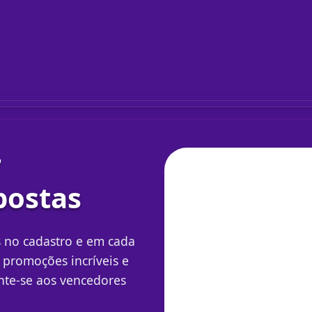
r
postas
 no cadastro e em cada
 promoções incríveis e
unte-se aos vencedores