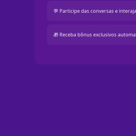
💬 Participe das conversas e interaj
🎁 Receba bônus exclusivos autom