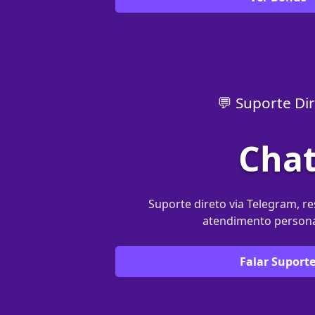
💬 Suporte Di
Cha
Suporte direto via Telegram, r
atendimento persona
Falar Suport