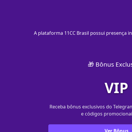
A plataforma 11CC Brasil possui presença i
🎁 Bônus Exclu
VIP
Receba bônus exclusivos do Telegra
e códigos promocionai
Ver Bônus