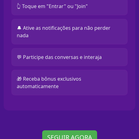
👆 Toque em "Entrar" ou "Join"
🔔 Ative as notificações para não perder
nada
💬 Participe das conversas e interaja
🎁 Receba bônus exclusivos
automaticamente
SEGUIR AGORA