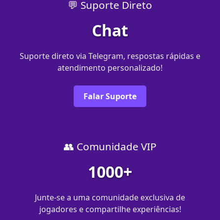
💬 Suporte Direto
Chat
Suporte direto via Telegram, respostas rápidas e
atendimento personalizado!
Falar Suporte
👥 Comunidade VIP
1000+
Junte-se a uma comunidade exclusiva de
jogadores e compartilhe experiências!