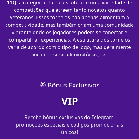
11Q
, a categoria 'Torneios' oferece uma variedade de
competições que atraem tanto novatos quanto
veteranos. Esses torneios não apenas alimentam a
competitividade, mas também criam uma comunidade
vibrante onde os jogadores podem se conectar e
compartilhar experiências. A estrutura dos torneios
varia de acordo com o tipo de jogo, mas geralmente
inclui rodadas eliminatórias, re.
🎁 Bônus Exclusivos
VIP
Receba bônus exclusivos do Telegram,
promoções especiais e códigos promocionais
únicos!