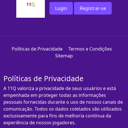
Login
Registrar-se
Políticas de Privacidade
Termos e Condições
Sitemap
Políticas de Privacidade
A 11Q valoriza a privacidade de seus usuários e está
empenhada em proteger todas as informações
pessoais fornecidas durante o uso de nossos canais de
comunicação. Todos os dados coletados são utilizados
exclusivamente para fins de melhoria contínua da
experiência de nossos jogadores.