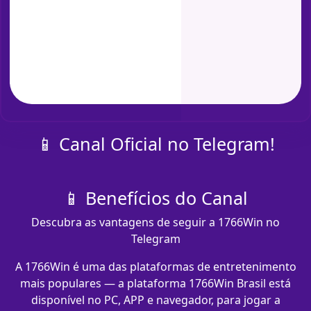
📱 Canal Oficial no Telegram!
📱 Benefícios do Canal
Descubra as vantagens de seguir a 1766Win no
Telegram
A 1766Win é uma das plataformas de entretenimento
mais populares — a plataforma 1766Win Brasil está
disponível no PC, APP e navegador, para jogar a