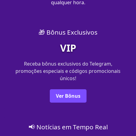
qualquer hora.
🎁 Bônus Exclusivos
VIP
Receba bônus exclusivos do Telegram,
promoções especiais e códigos promocionais
únicos!
Ver Bônus
📢 Notícias em Tempo Real