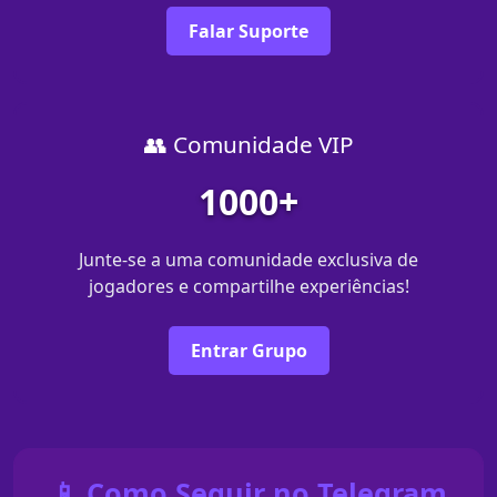
Falar Suporte
👥 Comunidade VIP
1000+
Junte-se a uma comunidade exclusiva de
jogadores e compartilhe experiências!
Entrar Grupo
📱 Como Seguir no Telegram