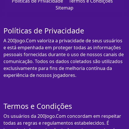
Políticas de Privacidade
Termos e Condições
Sitemap
Políticas de Privacidade
A 200Jogo.Com valoriza a privacidade de seus usuários
e está empenhada em proteger todas as informações
pessoais fornecidas durante o uso de nossos canais de
comunicação. Todos os dados coletados são utilizados
exclusivamente para fins de melhoria contínua da
experiência de nossos jogadores.
Termos e Condições
Os usuários da 200Jogo.Com concordam em respeitar
todas as regras e regulamentos estabelecidos. É