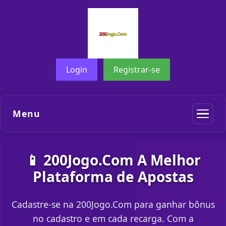
Login
Registrar-se
Menu
📱 200Jogo.Com A Melhor
Plataforma de Apostas
Cadastre-se na 200Jogo.Com para ganhar bônus
no cadastro e em cada recarga. Com a