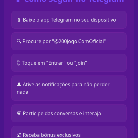
📱 Baixe o app Telegram no seu dispositivo
🔍 Procure por "@200Jogo.ComOficial"
👆 Toque em "Entrar" ou "Join"
🔔 Ative as notificações para não perder
nada
💬 Participe das conversas e interaja
🎁 Receba bônus exclusivos