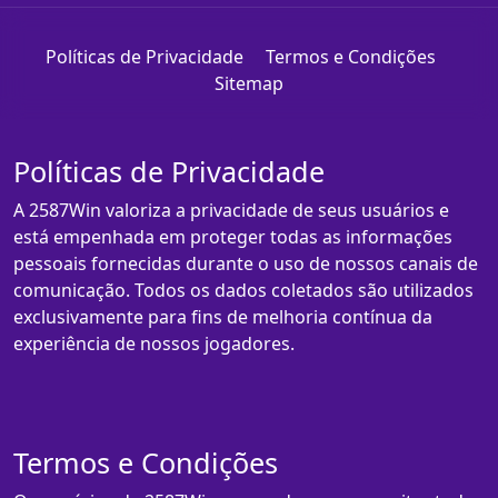
Políticas de Privacidade
Termos e Condições
Sitemap
Políticas de Privacidade
A 2587Win valoriza a privacidade de seus usuários e
está empenhada em proteger todas as informações
pessoais fornecidas durante o uso de nossos canais de
comunicação. Todos os dados coletados são utilizados
exclusivamente para fins de melhoria contínua da
experiência de nossos jogadores.
Termos e Condições