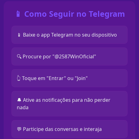
📱 Como Seguir no Telegram
📱 Baixe o app Telegram no seu dispositivo
🔍 Procure por "@2587WinOficial"
👆 Toque em "Entrar" ou "Join"
🔔 Ative as notificações para não perder
nada
💬 Participe das conversas e interaja