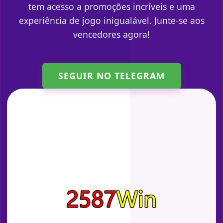
tem acesso a promoções incríveis e uma
experiência de jogo inigualável. Junte-se aos
vencedores agora!
SEGUIR NO TELEGRAM