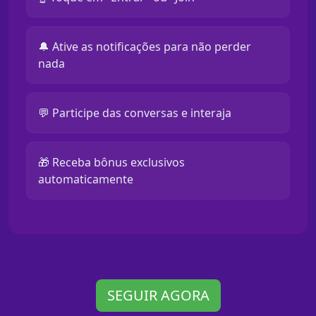
🔔 Ative as notificações para não perder
nada
💬 Participe das conversas e interaja
🎁 Receba bônus exclusivos
automaticamente
SEGUIR AGORA