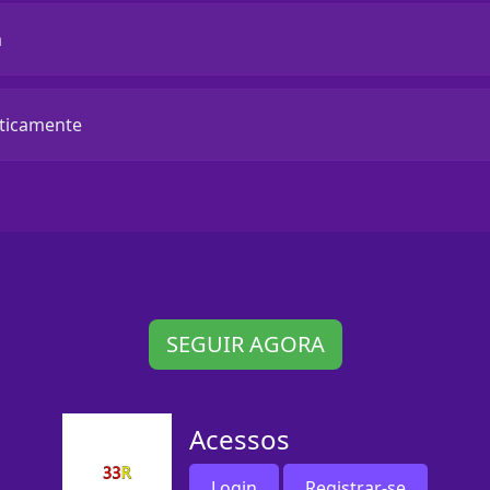
a
aticamente
SEGUIR AGORA
Acessos
Login
Registrar-se