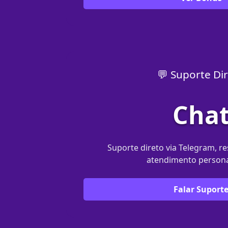
💬 Suporte Di
Cha
Suporte direto via Telegram, r
atendimento persona
Falar Suport