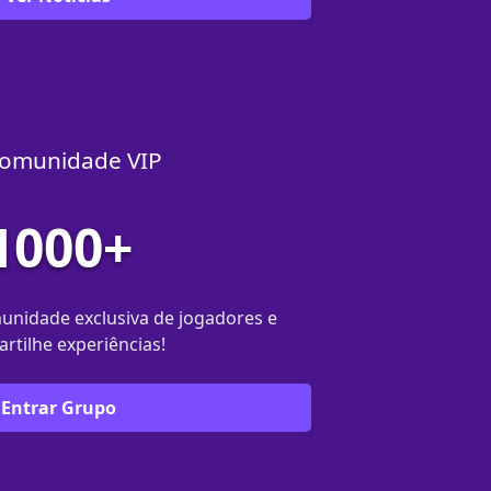
Comunidade VIP
1000+
unidade exclusiva de jogadores e
rtilhe experiências!
Entrar Grupo