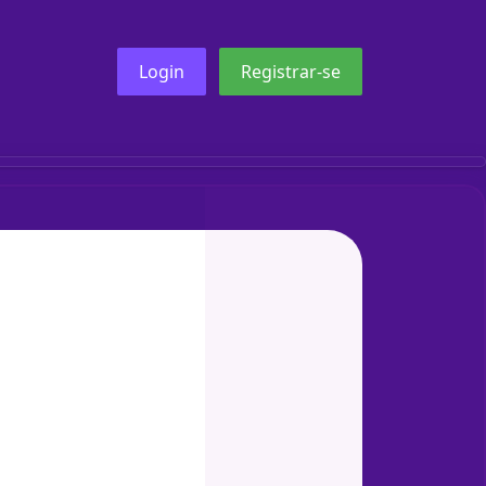
Login
Registrar-se