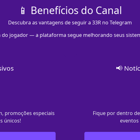
📱 Benefícios do Canal
Descubra as vantagens de seguir a 33R no Telegram
a do jogador — a plataforma segue melhorando seus sistema
sivos
📢 Notí
m, promoções especiais
Fique por dentro d
s únicos!
eventos