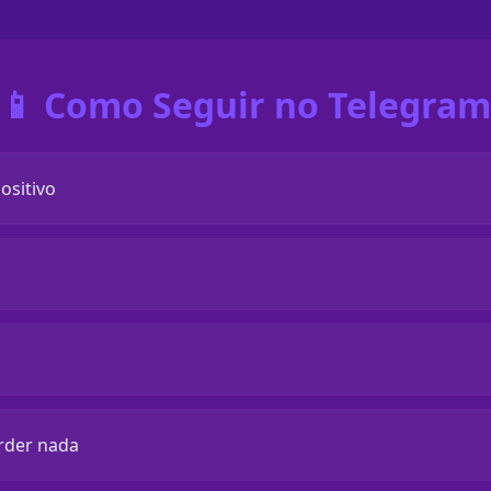
📱 Como Seguir no Telegram
ositivo
erder nada