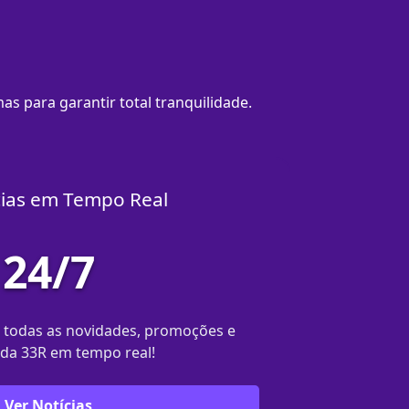
s para garantir total tranquilidade.
cias em Tempo Real
24/7
e todas as novidades, promoções e
 da 33R em tempo real!
Ver Notícias