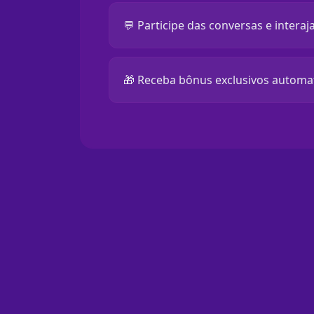
💬 Participe das conversas e interaj
🎁 Receba bônus exclusivos autom