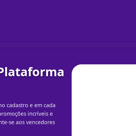
 Plataforma
no cadastro e em cada
promoções incríveis e
unte-se aos vencedores