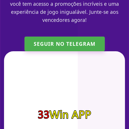
você tem acesso a promoções incríveis e uma
experiência de jogo inigualável. Junte-se aos
vencedores agora!
SEGUIR NO TELEGRAM