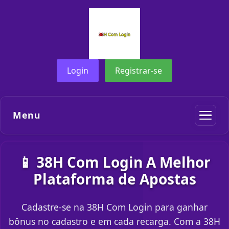
Login
Registrar-se
Menu
📱 38H Com Login A Melhor
Plataforma de Apostas
Cadastre-se na 38H Com Login para ganhar
bônus no cadastro e em cada recarga. Com a 38H