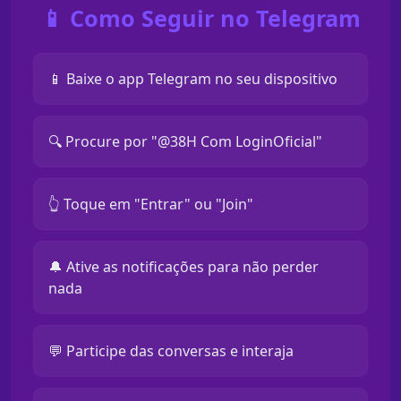
📱 Como Seguir no Telegram
📱 Baixe o app Telegram no seu dispositivo
🔍 Procure por "@38H Com LoginOficial"
👆 Toque em "Entrar" ou "Join"
🔔 Ative as notificações para não perder
nada
💬 Participe das conversas e interaja