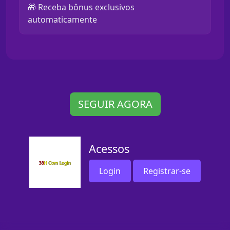
🎁 Receba bônus exclusivos
automaticamente
SEGUIR AGORA
Acessos
Login
Registrar-se