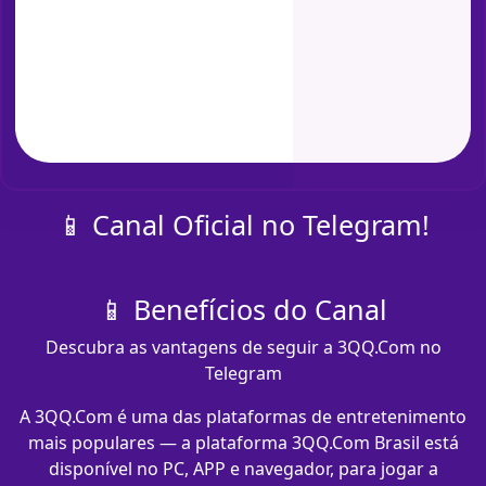
📱 Canal Oficial no Telegram!
📱 Benefícios do Canal
Descubra as vantagens de seguir a 3QQ.Com no
Telegram
A 3QQ.Com é uma das plataformas de entretenimento
mais populares — a plataforma 3QQ.Com Brasil está
disponível no PC, APP e navegador, para jogar a