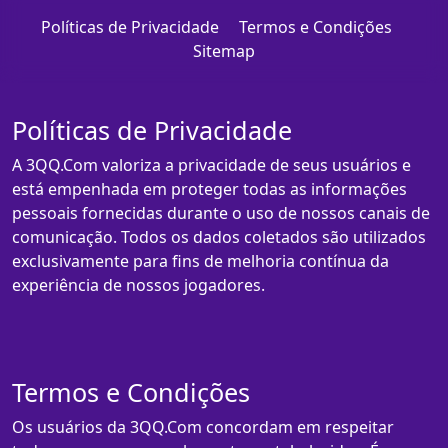
Políticas de Privacidade
Termos e Condições
Sitemap
Políticas de Privacidade
A 3QQ.Com valoriza a privacidade de seus usuários e
está empenhada em proteger todas as informações
pessoais fornecidas durante o uso de nossos canais de
comunicação. Todos os dados coletados são utilizados
exclusivamente para fins de melhoria contínua da
experiência de nossos jogadores.
Termos e Condições
Os usuários da 3QQ.Com concordam em respeitar