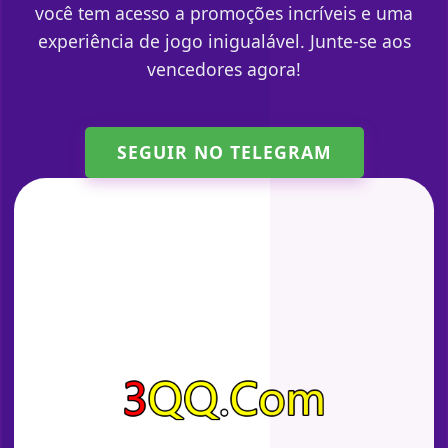
você tem acesso a promoções incríveis e uma
experiência de jogo inigualável. Junte-se aos
vencedores agora!
SEGUIR NO TELEGRAM