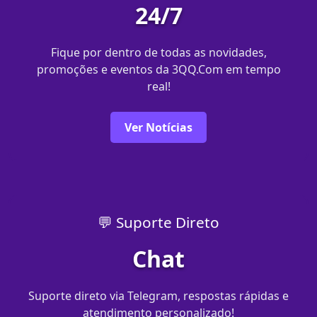
24/7
Fique por dentro de todas as novidades,
promoções e eventos da 3QQ.Com em tempo
real!
Ver Notícias
💬 Suporte Direto
Chat
Suporte direto via Telegram, respostas rápidas e
atendimento personalizado!