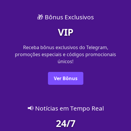
🎁 Bônus Exclusivos
VIP
Receba bônus exclusivos do Telegram,
promoções especiais e códigos promocionais
únicos!
Ver Bônus
📢 Notícias em Tempo Real
24/7