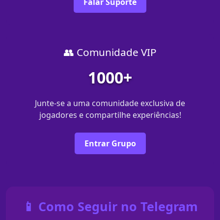
Falar Suporte
👥 Comunidade VIP
1000+
Junte-se a uma comunidade exclusiva de
jogadores e compartilhe experiências!
Entrar Grupo
📱 Como Seguir no Telegram