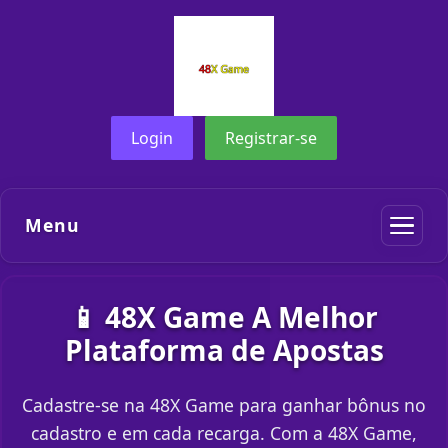
Login
Registrar-se
Menu
📱 48X Game A Melhor
Plataforma de Apostas
Cadastre-se na 48X Game para ganhar bônus no
cadastro e em cada recarga. Com a 48X Game,