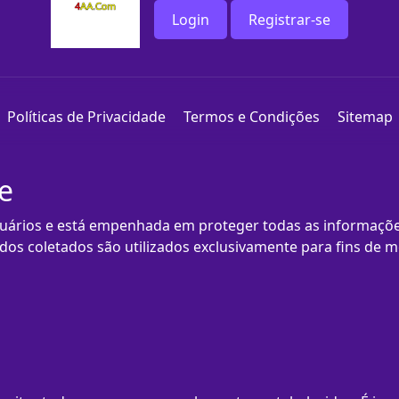
Login
Registrar-se
Políticas de Privacidade
Termos e Condições
Sitemap
de
usuários e está empenhada em proteger todas as informaçõe
os coletados são utilizados exclusivamente para fins de m