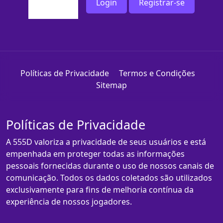
Login
Registrar-se
Políticas de Privacidade
Termos e Condições
Sitemap
Políticas de Privacidade
A 555D valoriza a privacidade de seus usuários e está
empenhada em proteger todas as informações
pessoais fornecidas durante o uso de nossos canais de
comunicação. Todos os dados coletados são utilizados
exclusivamente para fins de melhoria contínua da
experiência de nossos jogadores.