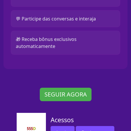
💬 Participe das conversas e interaja
🎁 Receba bônus exclusivos
automaticamente
SEGUIR AGORA
Acessos