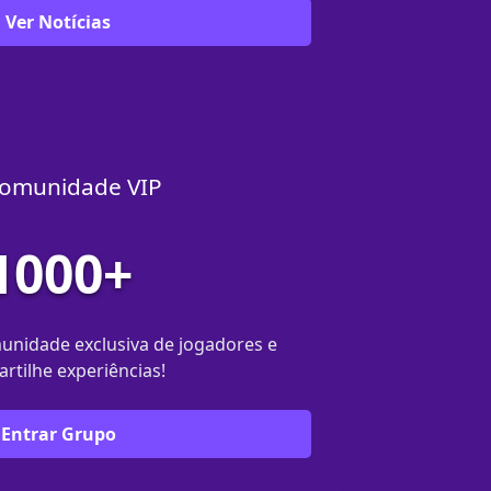
Ver Notícias
Comunidade VIP
1000+
unidade exclusiva de jogadores e
rtilhe experiências!
Entrar Grupo