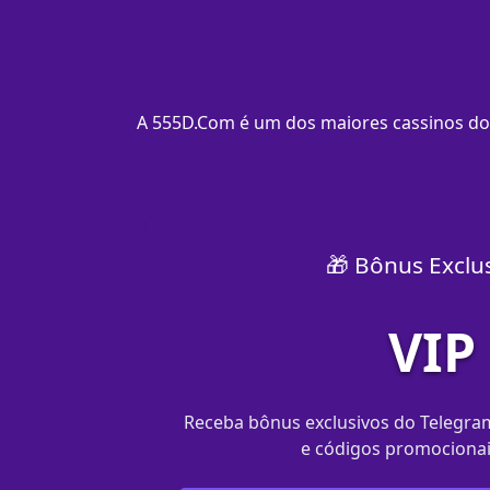
A 555D.Com é um dos maiores cassinos do B
🎁 Bônus Exclu
VIP
Receba bônus exclusivos do Telegra
e códigos promocionai