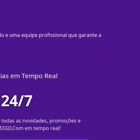
do e uma equipe profissional que garante a
cias em Tempo Real
24/7
e todas as novidades, promoções e
 555D.Com em tempo real!