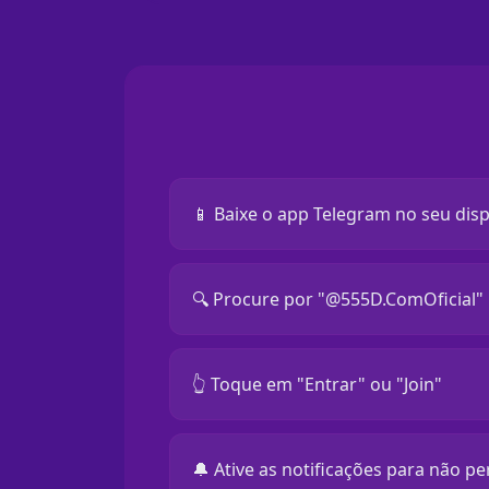
📱 Baixe o app Telegram no seu disp
🔍 Procure por "@555D.ComOficial"
👆 Toque em "Entrar" ou "Join"
🔔 Ative as notificações para não p