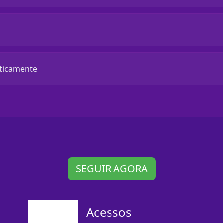
a
aticamente
SEGUIR AGORA
Acessos