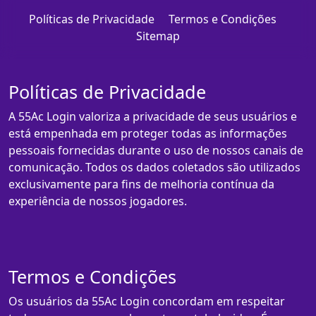
Políticas de Privacidade
Termos e Condições
Sitemap
Políticas de Privacidade
A 55Ac Login valoriza a privacidade de seus usuários e
está empenhada em proteger todas as informações
pessoais fornecidas durante o uso de nossos canais de
comunicação. Todos os dados coletados são utilizados
exclusivamente para fins de melhoria contínua da
experiência de nossos jogadores.
Termos e Condições
Os usuários da 55Ac Login concordam em respeitar