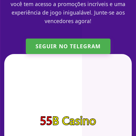
você tem acesso a promoções incríveis e uma
experiência de jogo inigualável. Junte-se aos
vencedores agora!
SEGUIR NO TELEGRAM