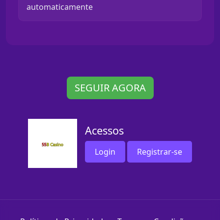
automaticamente
SEGUIR AGORA
Acessos
Login
Registrar-se