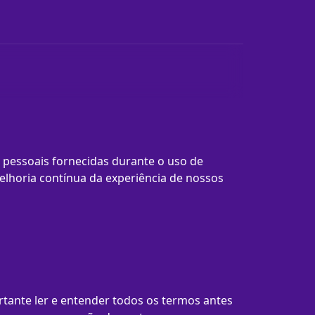
 pessoais fornecidas durante o uso de
elhoria contínua da experiência de nossos
tante ler e entender todos os termos antes