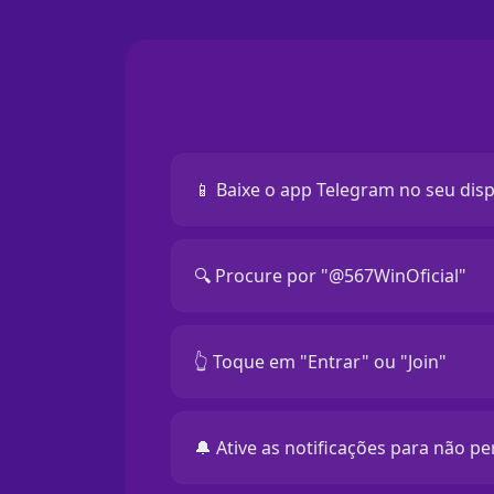
📱 Baixe o app Telegram no seu disp
🔍 Procure por "@567WinOficial"
👆 Toque em "Entrar" ou "Join"
🔔 Ative as notificações para não p