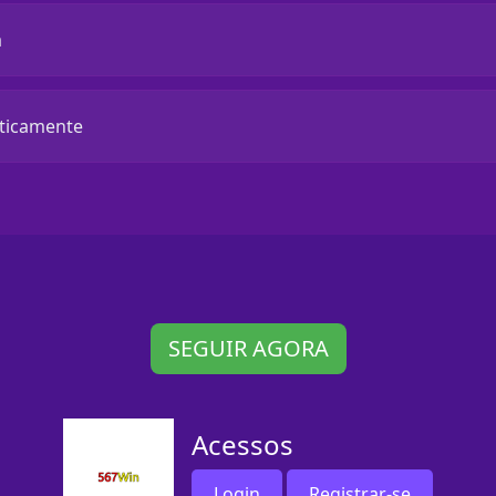
a
aticamente
SEGUIR AGORA
Acessos
Login
Registrar-se