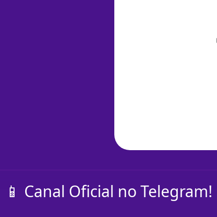
📱 Canal Oficial no Telegram!