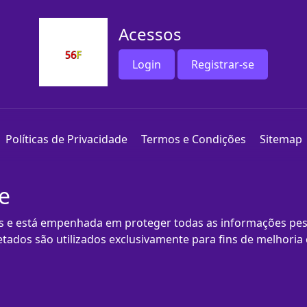
Acessos
Login
Registrar-se
Políticas de Privacidade
Termos e Condições
Sitemap
de
ios e está empenhada em proteger todas as informações pe
tados são utilizados exclusivamente para fins de melhoria