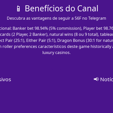
📱 Benefícios do Canal
Descubra as vantagens de seguir a 56F no Telegram
onal: Banker bet 98.94% (5% commission), Player bet 98.76
4 cards (2 Player, 2 Banker), natural wins (8 ou 9 total), ta
t Pair (25:1), Either Pair (5:1), Dragon Bonus (30:1 for nat
ller preferences característicos deste game historically
luxury casinos.
sivos
📢 Notí