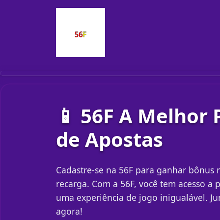
📱 56F A Melhor 
de Apostas
Cadastre-se na 56F para ganhar bônus 
recarga. Com a 56F, você tem acesso a p
uma experiência de jogo inigualável. J
agora!