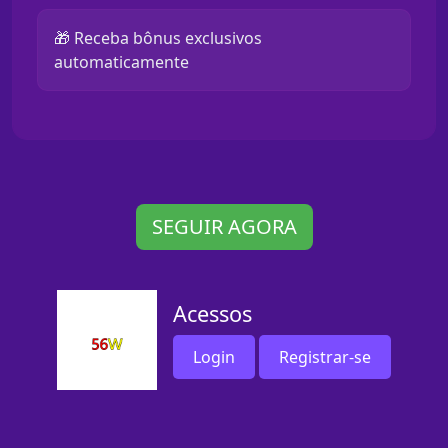
🎁 Receba bônus exclusivos
automaticamente
SEGUIR AGORA
Acessos
Login
Registrar-se