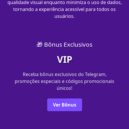
qualidade visual enquanto minimiza o uso de dados,
tornando a experiência acessível para todos os
usuários.
🎁 Bônus Exclusivos
VIP
Receba bônus exclusivos do Telegram,
promoções especiais e códigos promocionais
únicos!
Ver Bônus