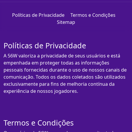
Políticas de Privacidade
Termos e Condições
Sitemap
Políticas de Privacidade
A 56W valoriza a privacidade de seus usuários e está
empenhada em proteger todas as informações
pessoais fornecidas durante o uso de nossos canais de
comunicação. Todos os dados coletados são utilizados
exclusivamente para fins de melhoria contínua da
experiência de nossos jogadores.
Termos e Condições