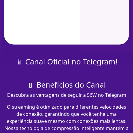
📱 Canal Oficial no Telegram!
📱 Benefícios do Canal
Descubra as vantagens de seguir a 56W no Telegram
O streaming é otimizado para diferentes velocidades
de conexão, garantindo que você tenha uma
experiência suave mesmo com conexões mais lentas.
Nossa tecnologia de compressão inteligente mantém a