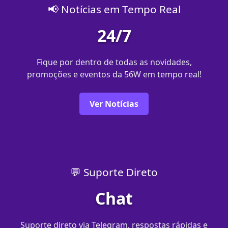
📢 Notícias em Tempo Real
24/7
Fique por dentro de todas as novidades,
promoções e eventos da 56W em tempo real!
Ver Notícias
💬 Suporte Direto
Chat
Suporte direto via Telegram, respostas rápidas e