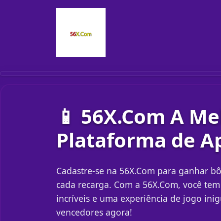
📱 56X.Com A Me
Plataforma de A
Cadastre-se na 56X.Com para ganhar bô
cada recarga. Com a 56X.Com, você tem
incríveis e uma experiência de jogo inig
vencedores agora!