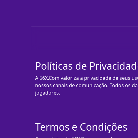
Políticas de Privacida
A 56X.Com valoriza a privacidade de seus u
nossos canais de comunicação. Todos os dad
jogadores.
Termos e Condições