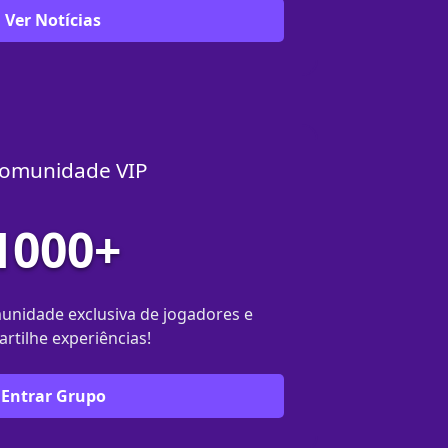
Ver Notícias
Comunidade VIP
1000+
unidade exclusiva de jogadores e
rtilhe experiências!
Entrar Grupo