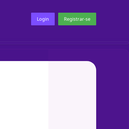
Login
Registrar-se