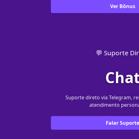
Ver Bônus
💬 Suporte Di
Cha
Suporte direto via Telegram, r
atendimento persona
Falar Suport