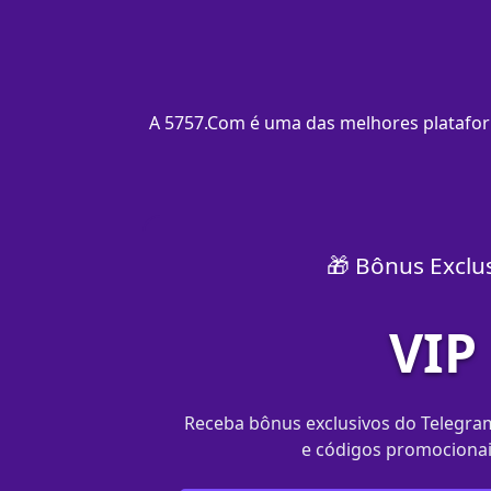
A 5757.Com é uma das melhores plataform
🎁 Bônus Exclu
VIP
Receba bônus exclusivos do Telegra
e códigos promocionai