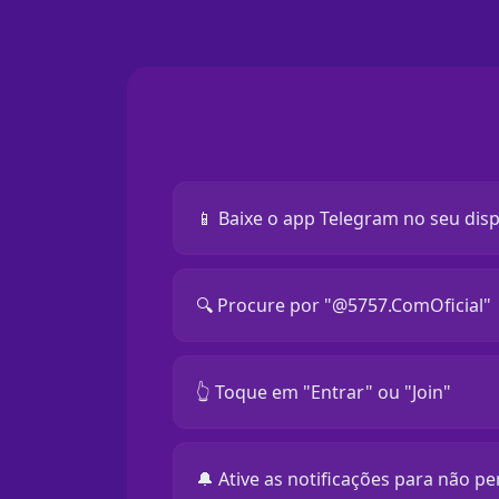
📱 Baixe o app Telegram no seu disp
🔍 Procure por "@5757.ComOficial"
👆 Toque em "Entrar" ou "Join"
🔔 Ative as notificações para não p