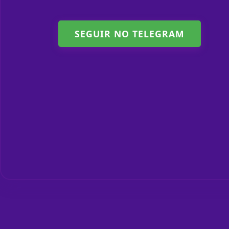
SEGUIR NO TELEGRAM