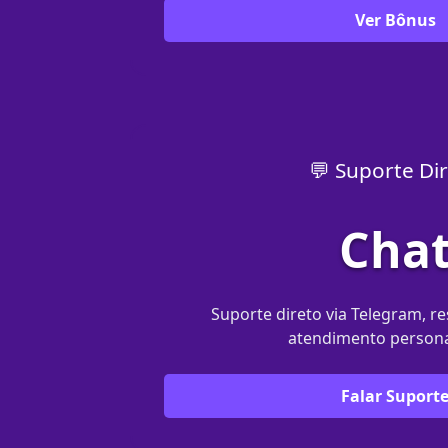
Ver Bônus
💬 Suporte Di
Cha
Suporte direto via Telegram, r
atendimento persona
Falar Suport