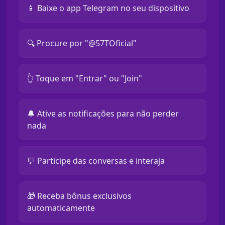
📱 Baixe o app Telegram no seu dispositivo
🔍 Procure por "@57TOficial"
👆 Toque em "Entrar" ou "Join"
🔔 Ative as notificações para não perder
nada
💬 Participe das conversas e interaja
🎁 Receba bônus exclusivos
automaticamente