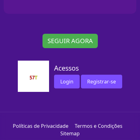
SEGUIR AGORA
Acessos
Login
Registrar-se
Políticas de Privacidade
Termos e Condições
Sitemap