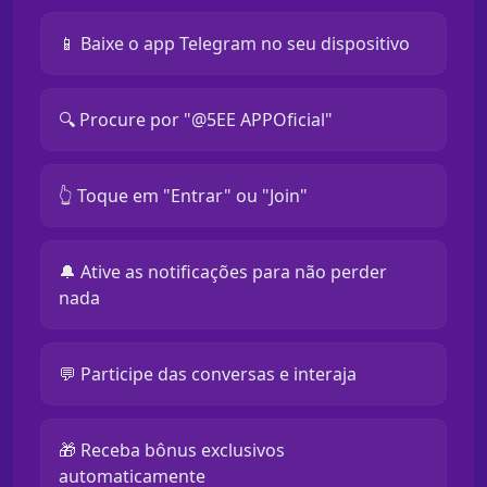
📱 Baixe o app Telegram no seu dispositivo
🔍 Procure por "@5EE APPOficial"
👆 Toque em "Entrar" ou "Join"
🔔 Ative as notificações para não perder
nada
💬 Participe das conversas e interaja
🎁 Receba bônus exclusivos
automaticamente