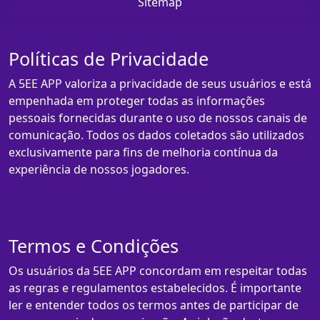
Sitemap
Políticas de Privacidade
A 5EE APP valoriza a privacidade de seus usuários e está
empenhada em proteger todas as informações
pessoais fornecidas durante o uso de nossos canais de
comunicação. Todos os dados coletados são utilizados
exclusivamente para fins de melhoria contínua da
experiência de nossos jogadores.
Termos e Condições
Os usuários da 5EE APP concordam em respeitar todas
as regras e regulamentos estabelecidos. É importante
ler e entender todos os termos antes de participar de