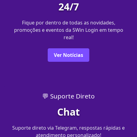
24/7
Fique por dentro de todas as novidades,
promoções e eventos da 5Win Login em tempo
real!
Ver Notícias
💬 Suporte Direto
Chat
Suporte direto via Telegram, respostas rápidas e
atendimento personalizado!