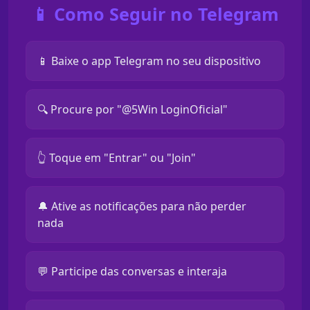
📱 Como Seguir no Telegram
📱 Baixe o app Telegram no seu dispositivo
🔍 Procure por "@5Win LoginOficial"
👆 Toque em "Entrar" ou "Join"
🔔 Ative as notificações para não perder
nada
💬 Participe das conversas e interaja