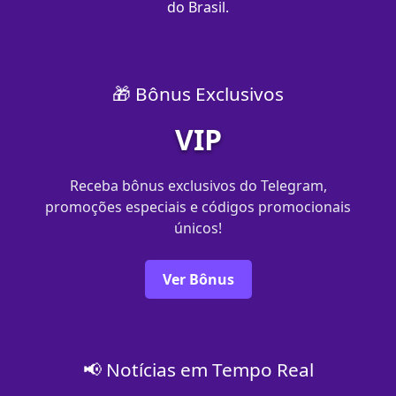
do Brasil.
🎁 Bônus Exclusivos
VIP
Receba bônus exclusivos do Telegram,
promoções especiais e códigos promocionais
únicos!
Ver Bônus
📢 Notícias em Tempo Real