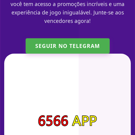
você tem acesso a promoções incríveis e uma
experiência de jogo inigualável. Junte-se aos
vencedores agora!
SEGUIR NO TELEGRAM