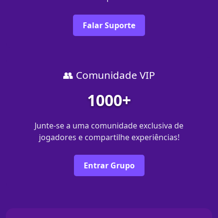
Falar Suporte
👥 Comunidade VIP
1000+
Junte-se a uma comunidade exclusiva de
jogadores e compartilhe experiências!
Entrar Grupo