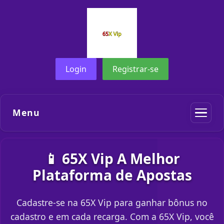
Login
Registrar-se
Menu
📱 65X Vip A Melhor
Plataforma de Apostas
Cadastre-se na 65X Vip para ganhar bônus no
cadastro e em cada recarga. Com a 65X Vip, você