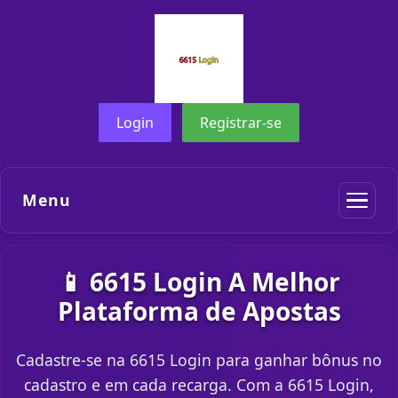
Login
Registrar-se
Menu
📱 6615 Login A Melhor
Plataforma de Apostas
Cadastre-se na 6615 Login para ganhar bônus no
cadastro e em cada recarga. Com a 6615 Login,