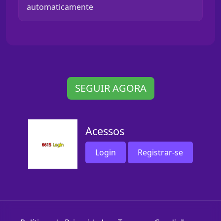
automaticamente
SEGUIR AGORA
Acessos
Login
Registrar-se