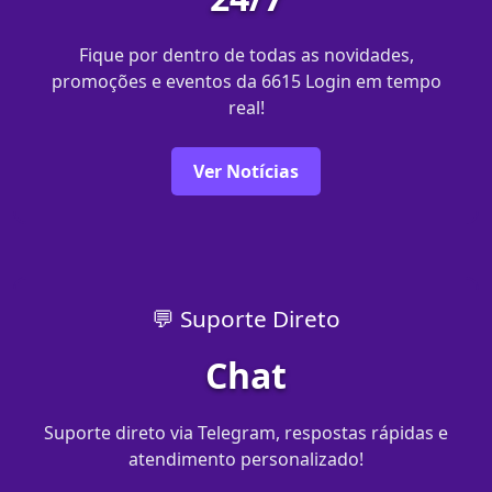
Fique por dentro de todas as novidades,
promoções e eventos da 6615 Login em tempo
real!
Ver Notícias
💬 Suporte Direto
Chat
Suporte direto via Telegram, respostas rápidas e
atendimento personalizado!