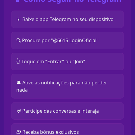
📱 Baixe o app Telegram no seu dispositivo
🔍 Procure por "@6615 LoginOficial"
👆 Toque em "Entrar" ou "Join"
🔔 Ative as notificações para não perder
nada
💬 Participe das conversas e interaja
🎁 Receba bônus exclusivos