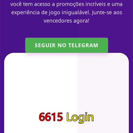
você tem acesso a promoções incríveis e uma
experiência de jogo inigualável. Junte-se aos
vencedores agora!
SEGUIR NO TELEGRAM