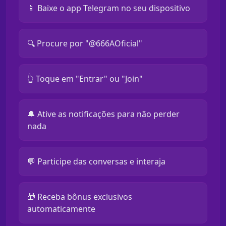
📱 Baixe o app Telegram no seu dispositivo
🔍 Procure por "@666AOficial"
👆 Toque em "Entrar" ou "Join"
🔔 Ative as notificações para não perder
nada
💬 Participe das conversas e interaja
🎁 Receba bônus exclusivos
automaticamente