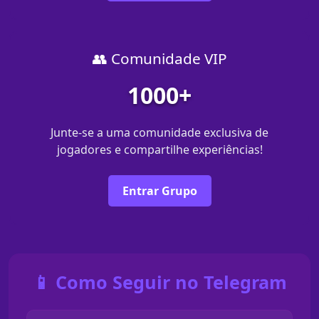
👥 Comunidade VIP
1000+
Junte-se a uma comunidade exclusiva de
jogadores e compartilhe experiências!
Entrar Grupo
📱 Como Seguir no Telegram