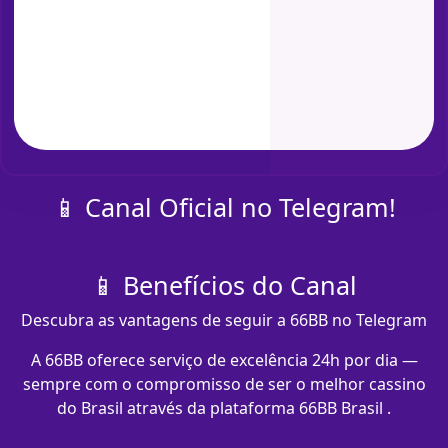
📱 Canal Oficial no Telegram!
📱 Benefícios do Canal
Descubra as vantagens de seguir a 66BB no Telegram
A 66BB oferece serviço de excelência 24h por dia —
sempre com o compromisso de ser o melhor cassino
do Brasil através da plataforma 66BB Brasil .