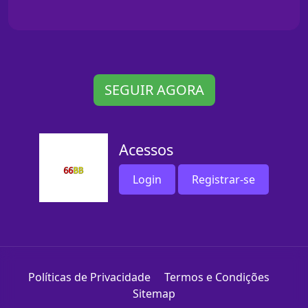
SEGUIR AGORA
Acessos
Login
Registrar-se
Políticas de Privacidade
Termos e Condições
Sitemap