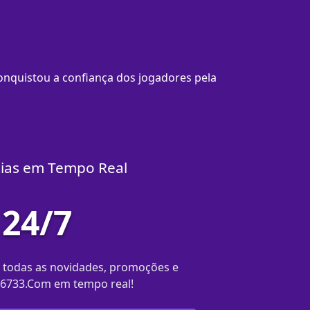
onquistou a confiança dos jogadores pela
cias em Tempo Real
24/7
e todas as novidades, promoções e
 6733.Com em tempo real!