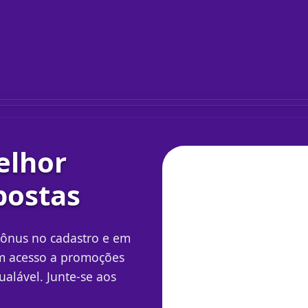
elhor
postas
bônus no cadastro e em
em acesso a promoções
ualável. Junte-se aos