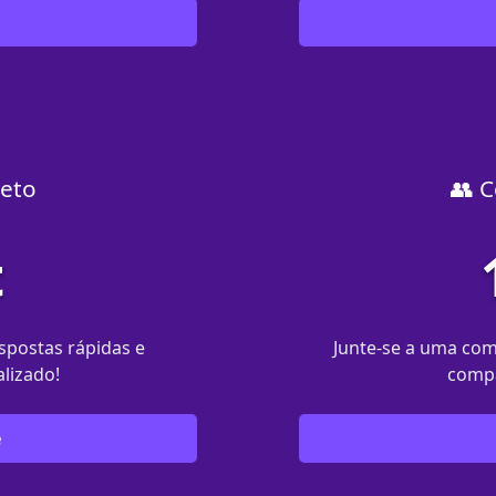
reto
👥 
t
espostas rápidas e
Junte-se a uma com
lizado!
compa
e