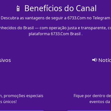
📱 Benefícios do Canal
Descubra as vantagens de seguir a 6733.Com no Telegram
hecidos do Brasil — com operação justa e transparente, c
plataforma 6733.Com Brasil .
sivos
📢 Notí
m, promoções especiais
Fique por dentro d
s únicos!
eventos da