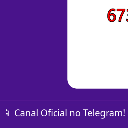
📱 Canal Oficial no Telegram!