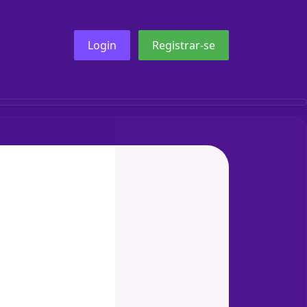
Login
Registrar-se