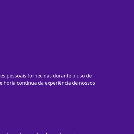
es pessoais fornecidas durante o uso de
elhoria contínua da experiência de nossos