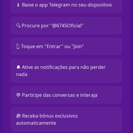
📱 Baixe o app Telegram no seu dispositivo
🔍 Procure por "@6745Oficial"
👆 Toque em "Entrar" ou "Join"
🔔 Ative as notificações para não perder
nada
💬 Participe das conversas e interaja
🎁 Receba bônus exclusivos
automaticamente