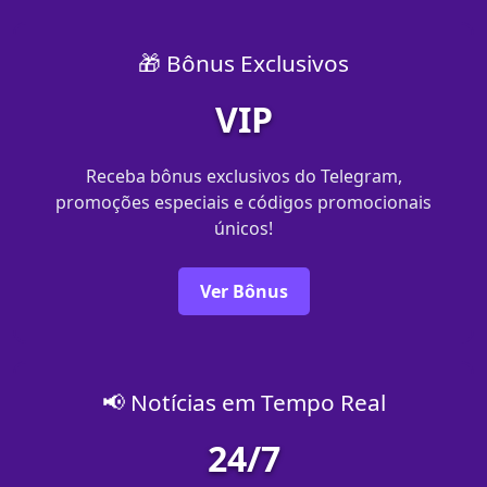
🎁 Bônus Exclusivos
VIP
Receba bônus exclusivos do Telegram,
promoções especiais e códigos promocionais
únicos!
Ver Bônus
📢 Notícias em Tempo Real
24/7