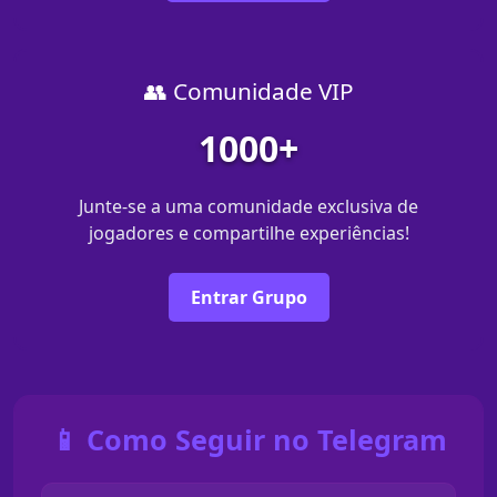
👥 Comunidade VIP
1000+
Junte-se a uma comunidade exclusiva de
jogadores e compartilhe experiências!
Entrar Grupo
📱 Como Seguir no Telegram