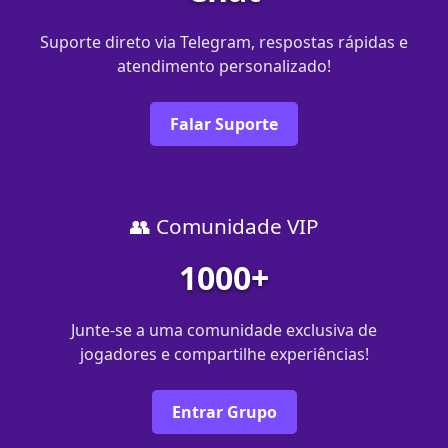
Suporte direto via Telegram, respostas rápidas e
atendimento personalizado!
Falar Suporte
👥 Comunidade VIP
1000+
Junte-se a uma comunidade exclusiva de
jogadores e compartilhe experiências!
Entrar Grupo