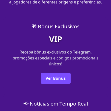
a jogadores de diferentes origens e preferências.
🎁 Bônus Exclusivos
VIP
Receba bônus exclusivos do Telegram,
promoções especiais e códigos promocionais
únicos!
Ver Bônus
📢 Notícias em Tempo Real