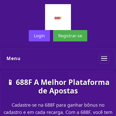
Login
Registrar-se
Menu
📱 688F A Melhor Plataforma
de Apostas
Cadastre-se na 688F para ganhar bônus no
cadastro e em cada recarga. Com a 688F, você tem