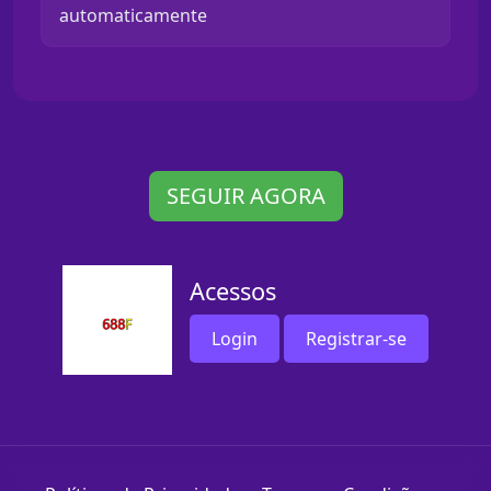
automaticamente
SEGUIR AGORA
Acessos
Login
Registrar-se