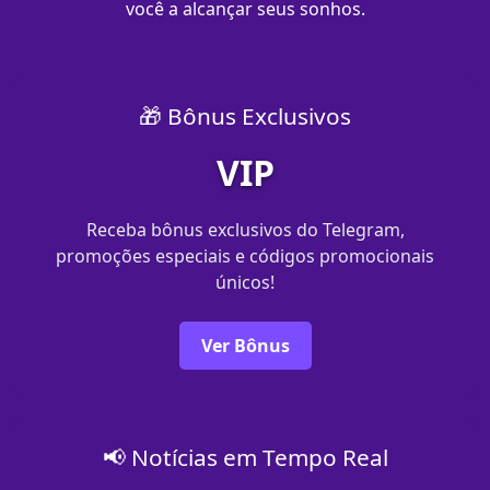
você a alcançar seus sonhos.
🎁 Bônus Exclusivos
VIP
Receba bônus exclusivos do Telegram,
promoções especiais e códigos promocionais
únicos!
Ver Bônus
📢 Notícias em Tempo Real