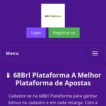
Login
Registrar-se
Menu
📱 68Brl Plataforma A Melhor
Plataforma de Apostas
Cadastre-se na 68Brl Plataforma para ganhar
bônus no cadastro e em cada recarga. Com a