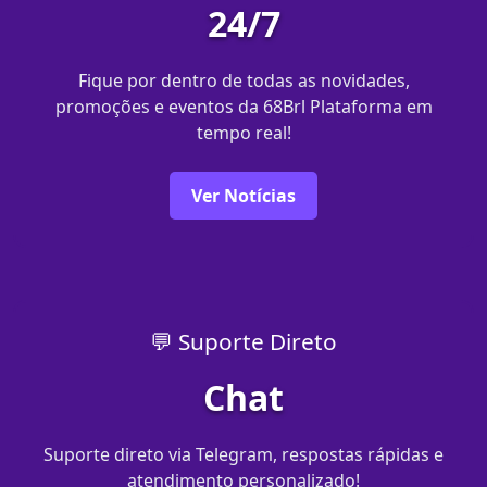
24/7
Fique por dentro de todas as novidades,
promoções e eventos da 68Brl Plataforma em
tempo real!
Ver Notícias
💬 Suporte Direto
Chat
Suporte direto via Telegram, respostas rápidas e
atendimento personalizado!