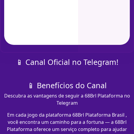
📱 Canal Oficial no Telegram!
📱 Benefícios do Canal
Descubra as vantagens de seguir a 68Brl Plataforma no
Telegram
Em cada jogo da plataforma 68Brl Plataforma Brasil ,
você encontra um caminho para a fortuna — a 68Brl
Plataforma oferece um serviço completo para ajudar