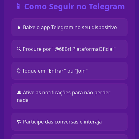
📱 Como Seguir no Telegram
📱 Baixe o app Telegram no seu dispositivo
🔍 Procure por "@68Brl PlataformaOficial"
👆 Toque em "Entrar" ou "Join"
🔔 Ative as notificações para não perder
nada
💬 Participe das conversas e interaja