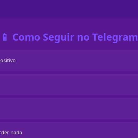
📱 Como Seguir no Telegram
ositivo
erder nada