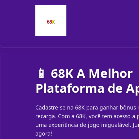
📱 68K A Melhor
Plataforma de A
Cadastre-se na 68K para ganhar bônus 
recarga. Com a 68K, você tem acesso a 
uma experiência de jogo inigualável. J
agora!