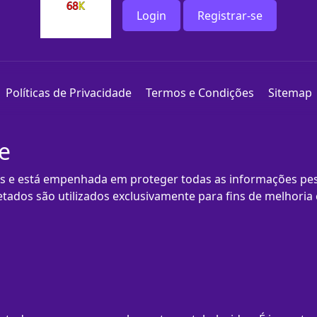
Login
Registrar-se
Políticas de Privacidade
Termos e Condições
Sitemap
de
ios e está empenhada em proteger todas as informações pe
tados são utilizados exclusivamente para fins de melhoria