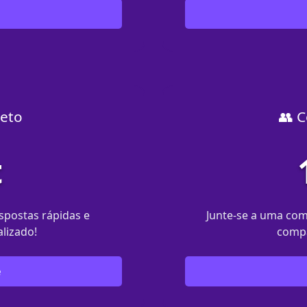
reto
👥 
t
espostas rápidas e
Junte-se a uma com
lizado!
compa
e