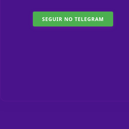
SEGUIR NO TELEGRAM