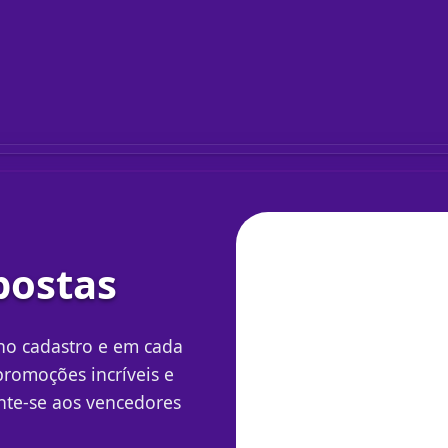
postas
no cadastro e em cada
promoções incríveis e
unte-se aos vencedores