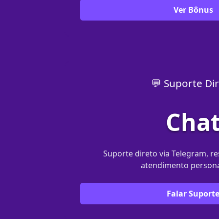
Ver Bônus
💬 Suporte Di
Cha
Suporte direto via Telegram, r
atendimento persona
Falar Suport