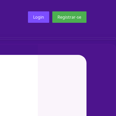
Login
Registrar-se