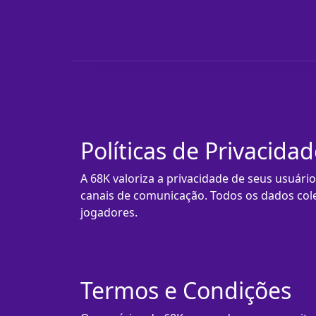
Políticas de Privacida
A 68K valoriza a privacidade de seus usuár
canais de comunicação. Todos os dados cole
jogadores.
Termos e Condições