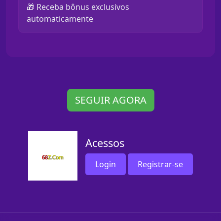
🎁 Receba bônus exclusivos
automaticamente
SEGUIR AGORA
Acessos
Login
Registrar-se