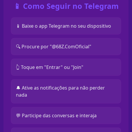
📱 Como Seguir no Telegram
📱 Baixe o app Telegram no seu dispositivo
🔍 Procure por "@68Z.ComOficial"
👆 Toque em "Entrar" ou "Join"
🔔 Ative as notificações para não perder
nada
💬 Participe das conversas e interaja