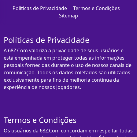
Políticas de Privacidade
Termos e Condições
Sitemap
Políticas de Privacidade
A 68Z.Com valoriza a privacidade de seus usuários e
está empenhada em proteger todas as informações
pessoais fornecidas durante o uso de nossos canais de
comunicação. Todos os dados coletados são utilizados
exclusivamente para fins de melhoria contínua da
experiência de nossos jogadores.
Termos e Condições
Os usuários da 68Z.Com concordam em respeitar todas