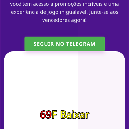
você tem acesso a promoções incríveis e uma
experiência de jogo inigualável. Junte-se aos
vencedores agora!
SEGUIR NO TELEGRAM