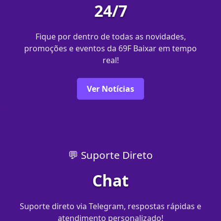
24/7
Fique por dentro de todas as novidades,
promoções e eventos da 69F Baixar em tempo
real!
Ver Notícias
💬 Suporte Direto
Chat
Suporte direto via Telegram, respostas rápidas e
atendimento personalizado!