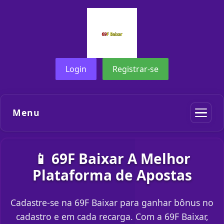
Login
Registrar-se
Menu
📱 69F Baixar A Melhor
Plataforma de Apostas
Cadastre-se na 69F Baixar para ganhar bônus no
cadastro e em cada recarga. Com a 69F Baixar,