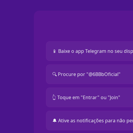
📱 Baixe o app Telegram no seu disp
🔍 Procure por "@6BBbOficial"
👆 Toque em "Entrar" ou "Join"
🔔 Ative as notificações para não p