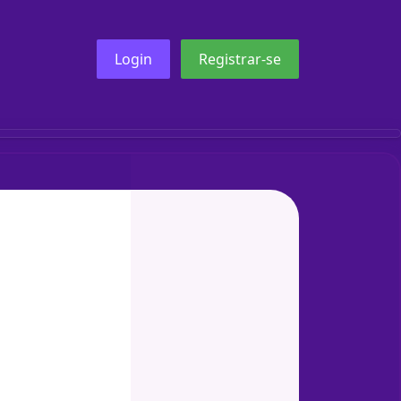
Login
Registrar-se