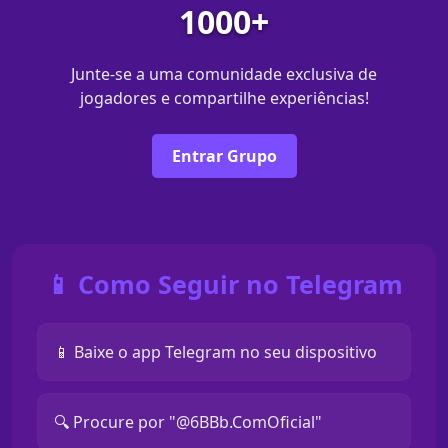
1000+
Junte-se a uma comunidade exclusiva de
jogadores e compartilhe experiências!
Entrar Grupo
📱 Como Seguir no Telegram
📱 Baixe o app Telegram no seu dispositivo
🔍 Procure por "@6BBb.ComOficial"