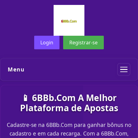
Login
Registrar-se
Menu
📱 6BBb.Com A Melhor
Plataforma de Apostas
Cadastre-se na 6BBb.Com para ganhar bônus no
cadastro e em cada recarga. Com a 6BBb.Com,