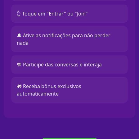
👆 Toque em "Entrar" ou "Join"
🔔 Ative as notificações para não perder
nada
💬 Participe das conversas e interaja
🎁 Receba bônus exclusivos
automaticamente