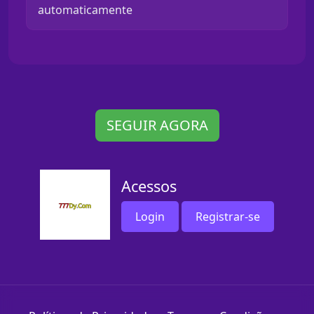
automaticamente
SEGUIR AGORA
Acessos
Login
Registrar-se