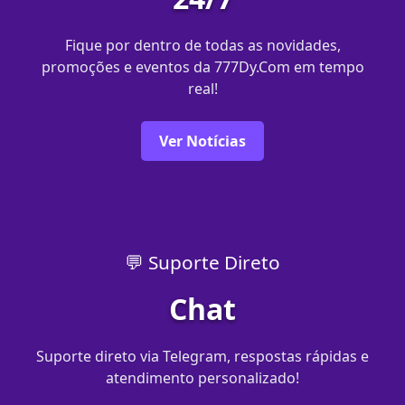
Fique por dentro de todas as novidades,
promoções e eventos da 777Dy.Com em tempo
real!
Ver Notícias
💬 Suporte Direto
Chat
Suporte direto via Telegram, respostas rápidas e
atendimento personalizado!