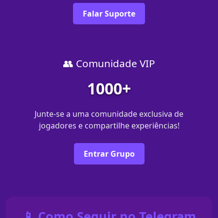
Falar Suporte
👥 Comunidade VIP
1000+
Junte-se a uma comunidade exclusiva de
jogadores e compartilhe experiências!
Entrar Grupo
📱 Como Seguir no Telegram