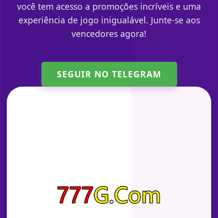
você tem acesso a promoções incríveis e uma
experiência de jogo inigualável. Junte-se aos
vencedores agora!
SEGUIR NO TELEGRAM