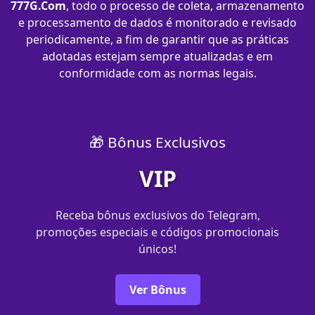
777G.Com
, todo o processo de coleta, armazenamento
e processamento de dados é monitorado e revisado
periodicamente, a fim de garantir que as práticas
adotadas estejam sempre atualizadas e em
conformidade com as normas legais.
🎁 Bônus Exclusivos
VIP
Receba bônus exclusivos do Telegram,
promoções especiais e códigos promocionais
únicos!
Ver Bônus