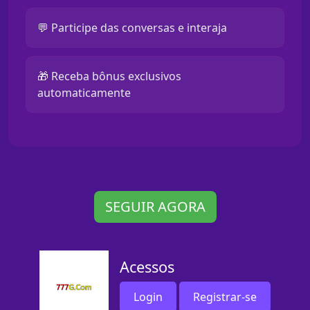
💬 Participe das conversas e interaja
🎁 Receba bônus exclusivos
automaticamente
SEGUIR AGORA
Acessos
Login
Registrar-se