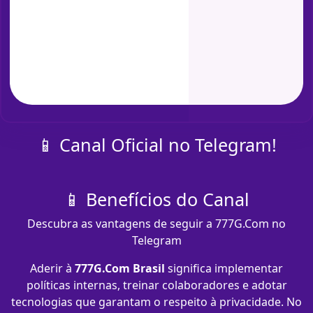
📱 Canal Oficial no Telegram!
📱 Benefícios do Canal
Descubra as vantagens de seguir a 777G.Com no
Telegram
Aderir à
777G.Com Brasil
significa implementar
políticas internas, treinar colaboradores e adotar
tecnologias que garantam o respeito à privacidade. No