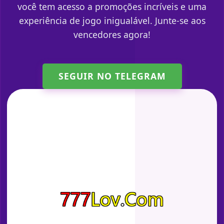
você tem acesso a promoções incríveis e uma
experiência de jogo inigualável. Junte-se aos
vencedores agora!
SEGUIR NO TELEGRAM