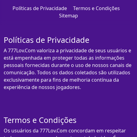
Políticas de Privacidade
Termos e Condições
Sitemap
Políticas de Privacidade
A 777Lov.Com valoriza a privacidade de seus usuários e
está empenhada em proteger todas as informações
pessoais fornecidas durante o uso de nossos canais de
comunicação. Todos os dados coletados são utilizados
exclusivamente para fins de melhoria contínua da
experiência de nossos jogadores.
Termos e Condições
Os usuários da 777Lov.Com concordam em respeitar