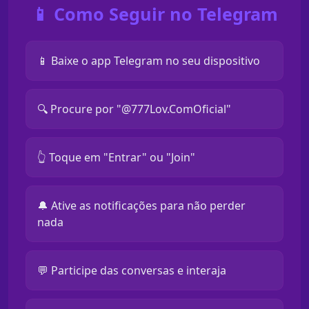
📱 Como Seguir no Telegram
📱 Baixe o app Telegram no seu dispositivo
🔍 Procure por "@777Lov.ComOficial"
👆 Toque em "Entrar" ou "Join"
🔔 Ative as notificações para não perder
nada
💬 Participe das conversas e interaja