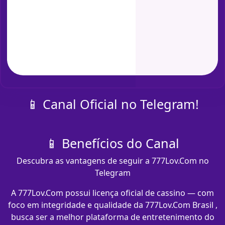
📱 Canal Oficial no Telegram!
📱 Benefícios do Canal
Descubra as vantagens de seguir a 777Lov.Com no
Telegram
A 777Lov.Com possui licença oficial de cassino — com
foco em integridade e qualidade da 777Lov.Com Brasil ,
busca ser a melhor plataforma de entretenimento do