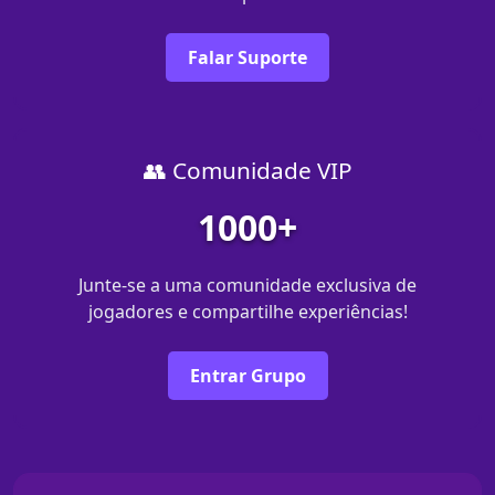
Falar Suporte
👥 Comunidade VIP
1000+
Junte-se a uma comunidade exclusiva de
jogadores e compartilhe experiências!
Entrar Grupo