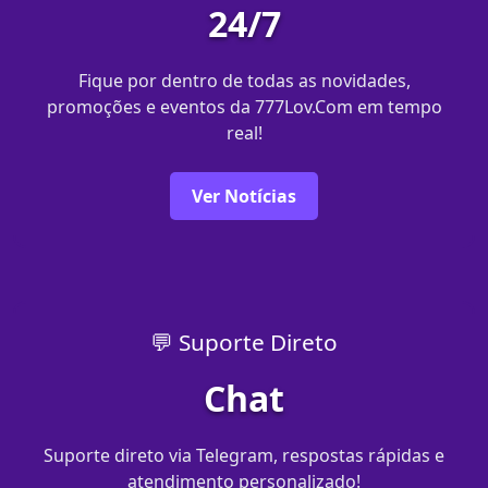
24/7
Fique por dentro de todas as novidades,
promoções e eventos da 777Lov.Com em tempo
real!
Ver Notícias
💬 Suporte Direto
Chat
Suporte direto via Telegram, respostas rápidas e
atendimento personalizado!