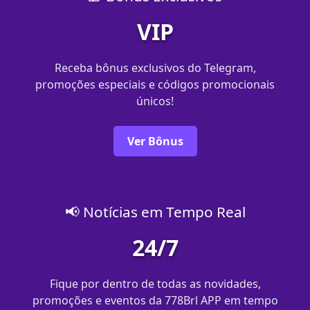
VIP
Receba bônus exclusivos do Telegram,
promoções especiais e códigos promocionais
únicos!
Ver Bônus
📢 Notícias em Tempo Real
24/7
Fique por dentro de todas as novidades,
promoções e eventos da 778Brl APP em tempo