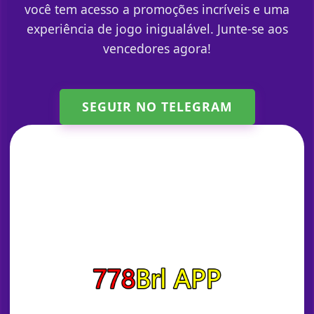
você tem acesso a promoções incríveis e uma
experiência de jogo inigualável. Junte-se aos
vencedores agora!
SEGUIR NO TELEGRAM