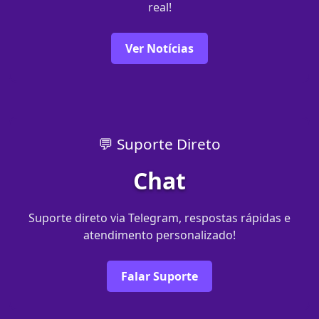
real!
Ver Notícias
💬 Suporte Direto
Chat
Suporte direto via Telegram, respostas rápidas e
atendimento personalizado!
Falar Suporte