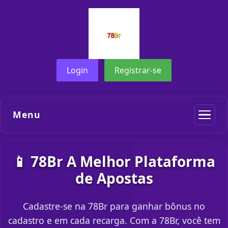
Login
Registrar-se
Menu
📱 78Br A Melhor Plataforma
de Apostas
Cadastre-se na 78Br para ganhar bônus no
cadastro e em cada recarga. Com a 78Br, você tem