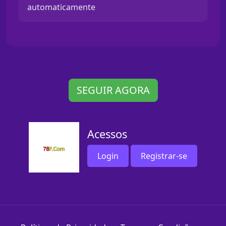
automaticamente
SEGUIR AGORA
Acessos
Login
Registrar-se