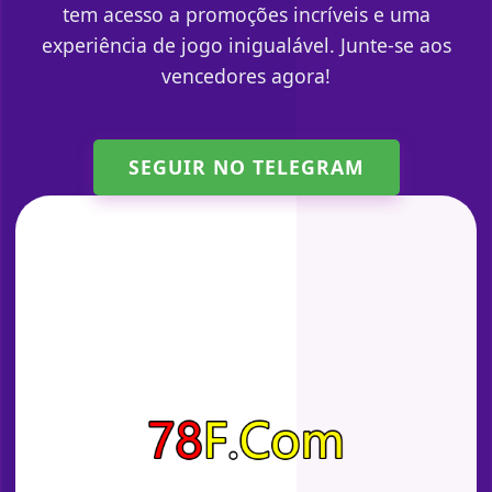
tem acesso a promoções incríveis e uma
experiência de jogo inigualável. Junte-se aos
vencedores agora!
SEGUIR NO TELEGRAM