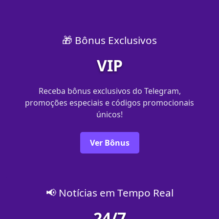
🎁 Bônus Exclusivos
VIP
Receba bônus exclusivos do Telegram,
promoções especiais e códigos promocionais
únicos!
Ver Bônus
📢 Notícias em Tempo Real
24/7