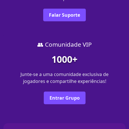
Falar Suporte
👥 Comunidade VIP
1000+
Junte-se a uma comunidade exclusiva de
jogadores e compartilhe experiências!
Entrar Grupo