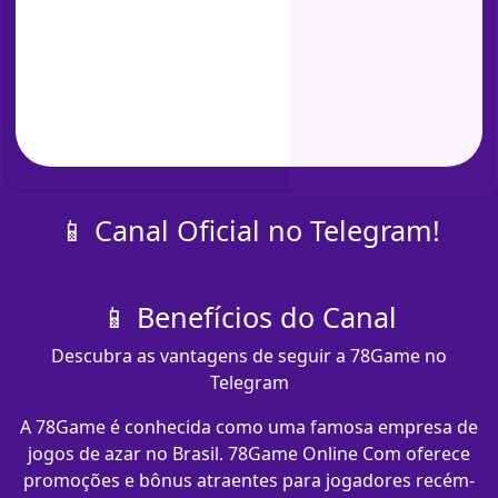
📱 Canal Oficial no Telegram!
📱 Benefícios do Canal
Descubra as vantagens de seguir a 78Game no
Telegram
A 78Game é conhecida como uma famosa empresa de
jogos de azar no Brasil. 78Game Online Com oferece
promoções e bônus atraentes para jogadores recém-