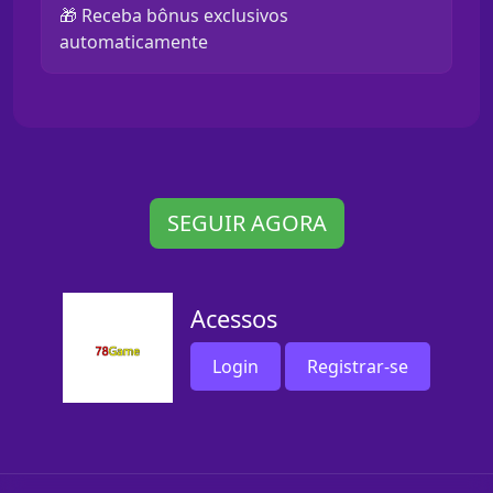
🎁 Receba bônus exclusivos
automaticamente
SEGUIR AGORA
Acessos
Login
Registrar-se