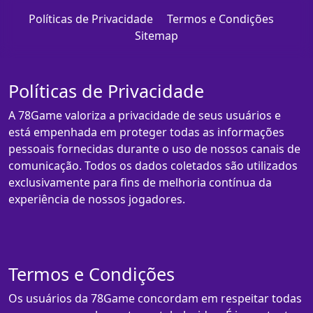
Políticas de Privacidade
Termos e Condições
Sitemap
Políticas de Privacidade
A 78Game valoriza a privacidade de seus usuários e
está empenhada em proteger todas as informações
pessoais fornecidas durante o uso de nossos canais de
comunicação. Todos os dados coletados são utilizados
exclusivamente para fins de melhoria contínua da
experiência de nossos jogadores.
Termos e Condições
Os usuários da 78Game concordam em respeitar todas