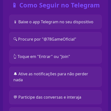
📱 Como Seguir no Telegram
📱 Baixe o app Telegram no seu dispositivo
🔍 Procure por "@78GameOficial"
👆 Toque em "Entrar" ou "Join"
🔔 Ative as notificações para não perder
nada
💬 Participe das conversas e interaja