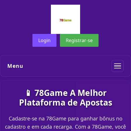
Login
Registrar-se
Menu
📱 78Game A Melhor
Plataforma de Apostas
Cadastre-se na 78Game para ganhar bônus no
cadastro e em cada recarga. Com a 78Game, você