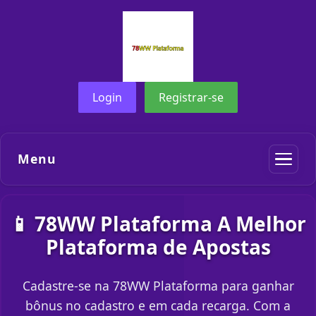
Login
Registrar-se
Menu
📱 78WW Plataforma A Melhor
Plataforma de Apostas
Cadastre-se na 78WW Plataforma para ganhar
bônus no cadastro e em cada recarga. Com a