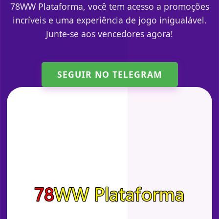
78WW Plataforma, você tem acesso a promoções
incríveis e uma experiência de jogo inigualável.
Junte-se aos vencedores agora!
SEGUIR NO TELEGRAM